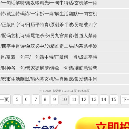
闲情/一句话解特/集发输精光/一句中特话/玄机解一肖
解平特/藏宝特码诗/一字拆一肖/解生活幽默/一句玄机
出特/正版四字诗/日历平特肖/原创杀半波/另精准四字
禁肖/配码玄机诗/肖尾绝杀令/另九宫禁肖/曾道人禁肖
一肖/四字生肖诗/单双必中段/精准定二头/内幕杀半波
解平肖/富豪一句平/一句话中特/正版解一肖/成语平特
奇缘/财神爷一句/管家婆解梦/诗象一句猜/脑筋急转弯
谜语/都市生活幽默/另内幕玄机/生肖幽默/集发猜生肖
共 19936 条记录 10/1994 页 10条每页
一页
5
6
7
8
9
10
11
12
13
14
15
下