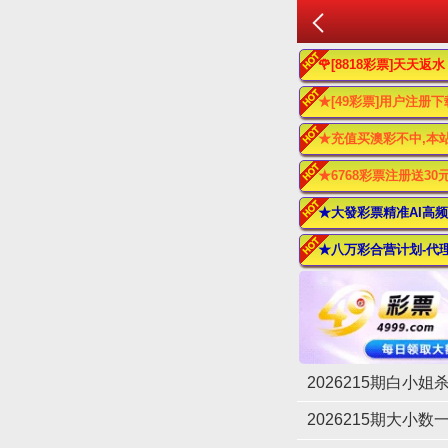
🌹[8818彩票]天天返
★[49彩票]用户注册下
★充值买澳彩不中,本
★6768彩票注册送30
★大發彩票精准AI高频
★八万彩合营计划-代理
2026215期白小
2026215期大小