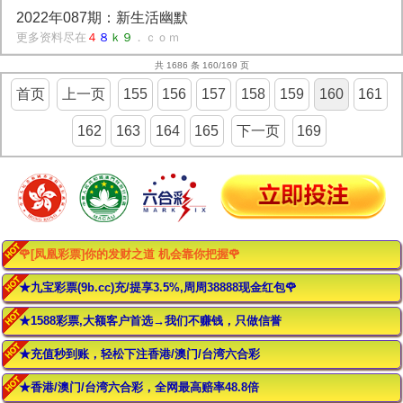
2022年087期：新生活幽默
更多资料尽在
４
８
ｋ９
．ｃｏｍ
共 1686 条 160/169 页
首页
上一页
155
156
157
158
159
160
161
162
163
164
165
下一页
169
🌹[凤凰彩票]你的发财之道 机会靠你把握🌹
★九宝彩票(9b.cc)充/提享3.5%,周周38888现金红包🌹
★1588彩票,大额客户首选→我们不赚钱，只做信誉
★充值秒到账，轻松下注香港/澳门/台湾六合彩
★香港/澳门/台湾六合彩，全网最高赔率48.8倍