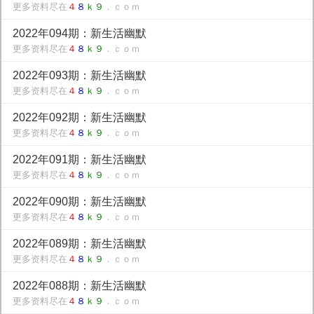
更多资料尽在
４
８
ｋ９
．ｃｏｍ
2022年094期：新生活幽默
更多资料尽在
４
８
ｋ９
．ｃｏｍ
2022年093期：新生活幽默
更多资料尽在
４
８
ｋ９
．ｃｏｍ
2022年092期：新生活幽默
更多资料尽在
４
８
ｋ９
．ｃｏｍ
2022年091期：新生活幽默
更多资料尽在
４
８
ｋ９
．ｃｏｍ
2022年090期：新生活幽默
更多资料尽在
４
８
ｋ９
．ｃｏｍ
2022年089期：新生活幽默
更多资料尽在
４
８
ｋ９
．ｃｏｍ
2022年088期：新生活幽默
更多资料尽在
４
８
ｋ９
．ｃｏｍ