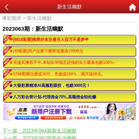
新生活幽默
澳彩图库
>
新生活幽默
2023063期：新生活幽默
🌹[8818彩票]推荐好友注册月入百万不是梦🌹
★[49彩票]用户注册下载即送最高19999元
★充值买澳彩不中,本站比华强北还强的实力最高包赔100%~
★6768彩票注册送30元，充值送100%，满月送88元。
★大發彩票精准AI高频彩跟投，包赔3000元！
★八万彩合营计划-代理佣金70%,高额佣金轻松赚
下一篇：2023年064期新生活幽默
上一篇：2023年062期新生活幽默