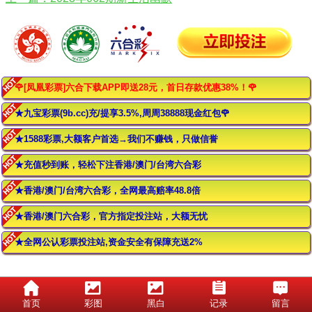
🌹[凤凰彩票]六合下载APP即送28元，首日存款优惠38%！🌹
★九宝彩票(9b.cc)充/提享3.5%,周周38888现金红包🌹
★1588彩票,大额客户首选→我们不赚钱，只做信誉
★充值秒到账，轻松下注香港/澳门/台湾六合彩
★香港/澳门/台湾六合彩，全网最高赔率48.8倍
★香港/澳门六合彩，官方指定投注站，大额无忧
★全网公认彩票投注站,资金安全有保障充送2%
首页
彩图
黑白
记录
留言