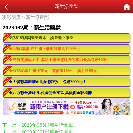
新生活幽默
澳彩图库
>
新生活幽默
2023062期：新生活幽默
🌹[8818彩票]天天返水，娱乐无上限🌹
★[49彩票]用户注册下载即送最高19999元
★充值买澳彩不中,本站比华强北还强的实力最高包赔100%~
★6768彩票注册送30元，充值送100%，满月送88元。
★大發彩票精准AI高频彩跟投，包赔3000元！
★八万彩合营计划-代理佣金70%,高额佣金轻松赚
下一篇：2023年063期新生活幽默
上一篇：2023年061期新生活幽默