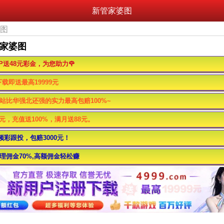
新管家婆图
婆图
管家婆图
APP送48元彩金，为您助力🌹
下载即送最高19999元
站比华强北还强的实力最高包赔100%~
0元，充值送100%，满月送88元。
频彩跟投，包赔3000元！
理佣金70%,高额佣金轻松赚